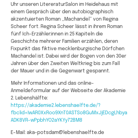
Uhr unseren LitereraturSalon im Heidehaus mit
einem Gespräch über den autobiographisch
akzentuierten Roman „Machandel“ von Regina
Scheer fort. Regina Scheer lässt in ihrem Roman
fünf Ich-Erzähler:innen in 25 Kapiteln die
Geschichte mehrerer Familien erzählen, deren
Fixpunkt das fiktive mecklenburgische Dörfchen
Machandel ist. Dabei wird der Bogen von den 30er
Jahren über den Zweiten Weltkrieg bis zum Fall
der Mauer und in die Gegenwart gespannt.
Mehr Informationen und das online-
Anmeldeformular auf der Webseite der Akademie
2. Lebenshälfte:
https://akademie2.lebenshaelfte.de/?
fbclid=IwAR0XxRoo9XnT0ASTSo8GuMxJjEDcgLhbya
ADK8VR-wPpbhYO2aYKYy72BM8
E-Mail: aka-potsdam@lebenshaelfte.de