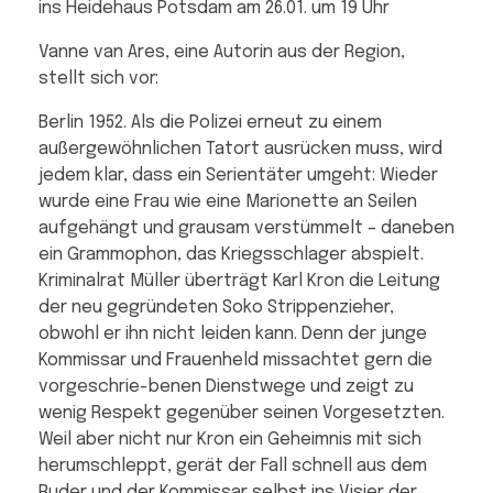
ins Heidehaus Potsdam am 26.01. um 19 Uhr
Vanne van Ares, eine Autorin aus der Region,
stellt sich vor:
Berlin 1952. Als die Polizei erneut zu einem
außergewöhnlichen Tatort ausrücken muss, wird
jedem klar, dass ein Serientäter umgeht: Wieder
wurde eine Frau wie eine Marionette an Seilen
aufgehängt und grausam verstümmelt – daneben
ein Grammophon, das Kriegsschlager abspielt.
Kriminalrat Müller überträgt Karl Kron die Leitung
der neu gegründeten Soko Strippenzieher,
obwohl er ihn nicht leiden kann. Denn der junge
Kommissar und Frauenheld missachtet gern die
vorgeschrie-benen Dienstwege und zeigt zu
wenig Respekt gegenüber seinen Vorgesetzten.
Weil aber nicht nur Kron ein Geheimnis mit sich
herumschleppt, gerät der Fall schnell aus dem
Ruder und der Kommissar selbst ins Visier der